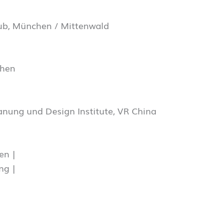
aub, München / Mittenwald
chen
anung und Design Institute, VR China
en |
ng |