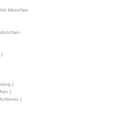
sität München
, München
 |
ijing |
hen |
turbüros |